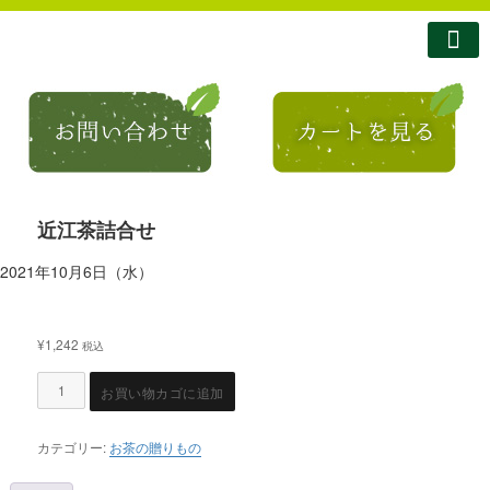
南製茶について
南製茶のこだわり
商品紹介
ショップ
お問い合わせ
コラム・お知らせ
近江茶詰合せ
2021年10月6日（水）
¥
1,242
税込
お買い物カゴに追加
カテゴリー:
お茶の贈りもの