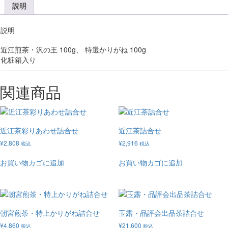
説明
説明
近江煎茶・沢の王 100g、 特選かりがね 100g
化粧箱入り
関連商品
近江茶彩りあわせ詰合せ
近江茶詰合せ
¥
2,808
¥
2,916
税込
税込
お買い物カゴに追加
お買い物カゴに追加
朝宮煎茶・特上かりがね詰合せ
玉露・品評会出品茶詰合せ
¥
4,860
¥
21,600
税込
税込