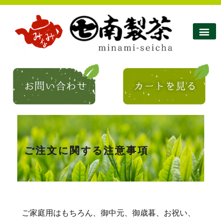
南製茶について
南製茶のこだわり
商品紹介
ショップ
お問い合わせ
コラム・お知らせ
ご注文に関する注意事項
ご家庭用はもちろん、御中元、御歳暮、お祝い、