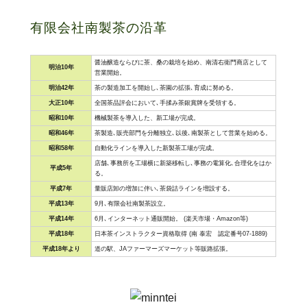
有限会社南製茶の沿革
醤油醸造ならびに茶、桑の栽培を始め、南清右衛門商店として
明治10年
営業開始。
明治42年
茶の製造加工を開始し､茶園の拡張､育成に努める。
大正10年
全国茶品評会において､手揉み茶銀賞牌を受領する。
昭和10年
機械製茶を導入した、新工場が完成。
昭和46年
茶製造､販売部門を分離独立､以後､南製茶として営業を始める。
昭和58年
自動化ラインを導入した新製茶工場が完成。
店舗､事務所を工場横に新築移転し､事務の電算化､合理化をはか
平成5年
る。
平成7年
量販店卸の増加に伴い､茶袋詰ラインを増設する。
平成13年
9月､有限会社南製茶設立。
平成14年
6月､インターネット通販開始。 (楽天市場・Amazon等)
平成18年
日本茶インストラクター資格取得 (南 泰宏 認定番号07-1889)
平成18年より
道の駅、JAファーマーズマーケット等販路拡張。