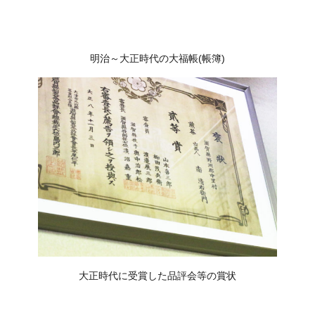
明治～大正時代の大福帳(帳簿)
大正時代に受賞した品評会等の賞状