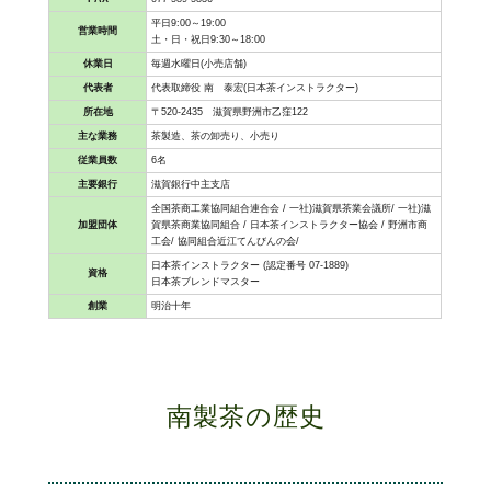
平日9:00～19:00
営業時間
土・日・祝日9:30～18:00
休業日
毎週水曜日(小売店舗)
代表者
代表取締役 南 泰宏(日本茶インストラクター)
所在地
〒520-2435 滋賀県野洲市乙窪122
主な業務
茶製造、茶の卸売り、小売り
従業員数
6名
主要銀行
滋賀銀行中主支店
全国茶商工業協同組合連合会 / 一社)滋賀県茶業会議所/ 一社)滋
加盟団体
賀県茶商業協同組合 / 日本茶インストラクター協会 / 野洲市商
工会/ 協同組合近江てんびんの会/
日本茶インストラクター (認定番号 07-1889)
資格
日本茶ブレンドマスター
創業
明治十年
南製茶の歴史