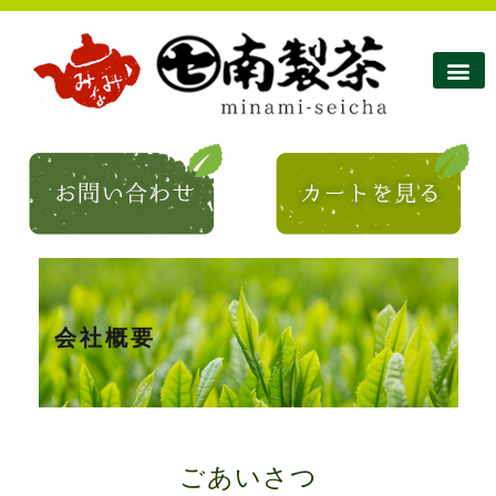
南製茶について
南製茶のこだわり
商品紹介
ショップ
お問い合わせ
コラム・お知らせ
会社概要
ごあいさつ