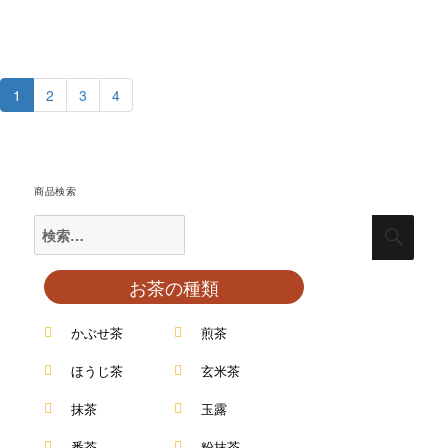
1
2
3
4
商品検索
お茶の種類
かぶせ茶
煎茶
ほうじ茶
玄米茶
抹茶
玉露
番茶
粉抹茶