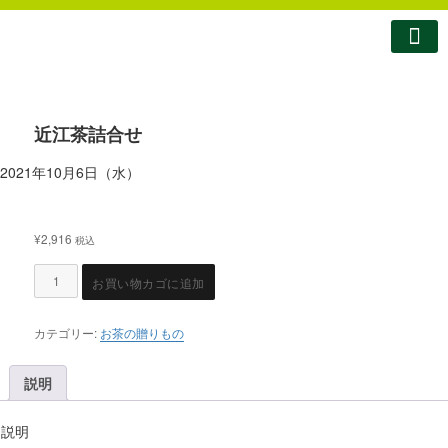
南製茶について
南製茶のこだわり
商品紹介
ショップ
お問い合わせ
コラム・お知らせ
近江茶詰合せ
2021年10月6日（水）
¥
2,916
税込
お買い物カゴに追加
カテゴリー:
お茶の贈りもの
説明
説明