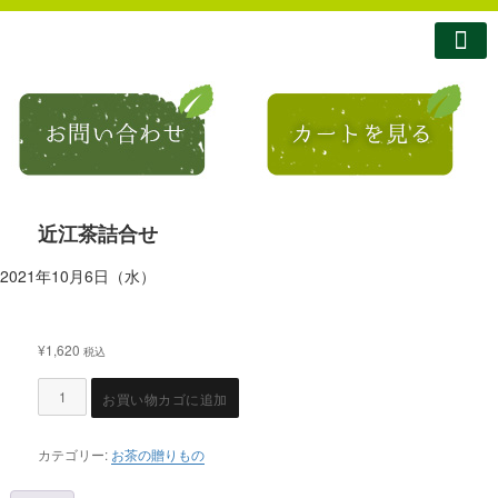
南製茶について
南製茶のこだわり
商品紹介
ショップ
お問い合わせ
コラム・お知らせ
近江茶詰合せ
2021年10月6日（水）
¥
1,620
税込
お買い物カゴに追加
カテゴリー:
お茶の贈りもの