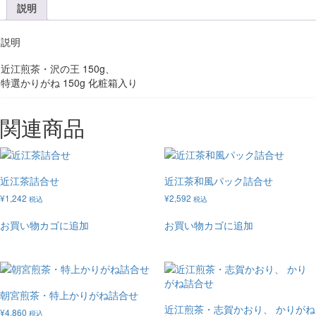
説明
説明
近江煎茶・沢の王 150g、
特選かりがね 150g 化粧箱入り
関連商品
近江茶詰合せ
近江茶和風パック詰合せ
¥
1,242
¥
2,592
税込
税込
お買い物カゴに追加
お買い物カゴに追加
朝宮煎茶・特上かりがね詰合せ
近江煎茶・志賀かおり、 かりがね
¥
4,860
税込