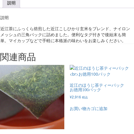
説明
説明
近江茶にふっくら焙煎した近江こしひかり玄米をブレンド、ナイロン
メッシュの三角パックに詰めました。便利なタグ付きで後始末も簡
単。マイカップなどで手軽に本格派の味わいをお楽しみください。
関連商品
近江のほうじ茶ティーパック
お徳用100パック
¥
2,916
税込
お買い物カゴに追加