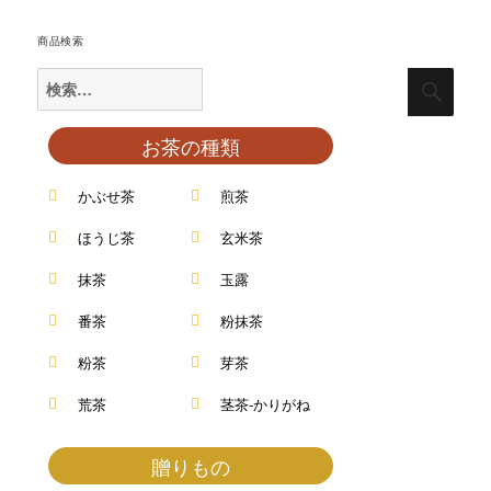
商品検索
お茶の種類
かぶせ茶
煎茶
ほうじ茶
玄米茶
抹茶
玉露
番茶
粉抹茶
粉茶
芽茶
荒茶
茎茶-かりがね
贈りもの