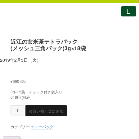
南製茶について
南製茶のこだわり
商品紹介
ショップ
お問い合わせ
コラム・お知らせ
近江の玄米茶テトラパック
(メッシュ三角パック)3g×18袋
2019年2月5日（火）
¥
660
税込
3g×15袋 チャック付き袋入り
648円 (税込)
お買い物カゴに追加
カテゴリー:
ティーパック