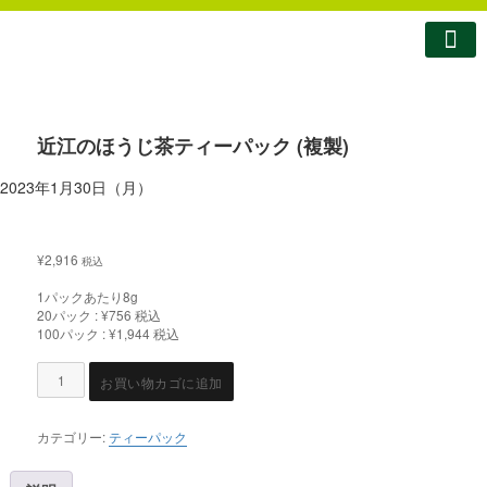
南製茶について
南製茶のこだわり
商品紹介
ショップ
お問い合わせ
コラム・お知らせ
近江のほうじ茶ティーパック (複製)
2023年1月30日（月）
¥
2,916
税込
1パックあたり8g
20パック : ¥756 税込
100パック : ¥1,944 税込
お買い物カゴに追加
カテゴリー:
ティーパック