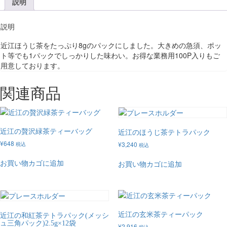
説明
説明
近江ほうじ茶をたっぷり8gのパックにしました。大きめの急須、ポッ
ト等でも1パックでしっかりした味わい。お得な業務用100P入りもご
用意しております。
関連商品
近江の贅沢緑茶ティーバッグ
近江のほうじ茶テトラパック
¥
648
税込
¥
3,240
税込
お買い物カゴに追加
お買い物カゴに追加
近江の玄米茶ティーパック
近江の和紅茶テトラパック(メッシ
ュ三角パック)2.5g×12袋
¥
2,916
税込