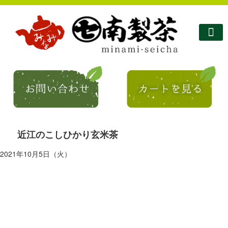
南製茶について
南製茶のこだわり
商品紹介
ショップ
お問い合わせ
コラム・お知らせ
近江のこしひかり玄米茶
2021年10月5日（火）