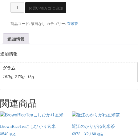
お買い物カゴに追加
商品コード:
該当なし
カテゴリー:
玄米茶
追加情報
追加情報
グラム
150g, 270g, 1kg
関連商品
BrownRiceTeaこしひかり玄米
近江のかりがね玄米茶
¥
540
¥
972
–
¥
2,160
税込
税込