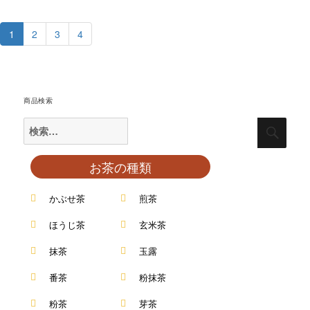
1
2
3
4
商品検索
お茶の種類
かぶせ茶
煎茶
ほうじ茶
玄米茶
抹茶
玉露
番茶
粉抹茶
粉茶
芽茶