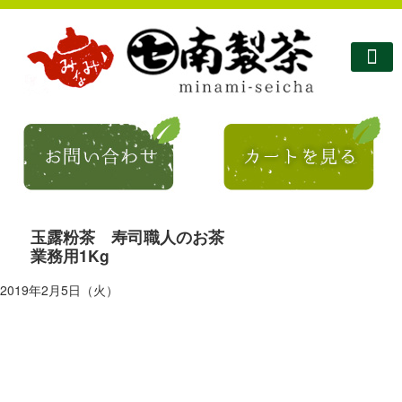
南製茶について
南製茶のこだわり
商品紹介
ショップ
お問い合わせ
コラム・お知らせ
玉露粉茶 寿司職人のお茶
業務用1Kg
2019年2月5日（火）