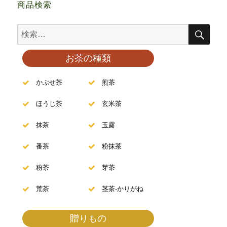
商品検索
お茶の種類
かぶせ茶
煎茶
ほうじ茶
玄米茶
抹茶
玉露
番茶
粉抹茶
粉茶
芽茶
荒茶
茎茶-かりがね
贈りもの